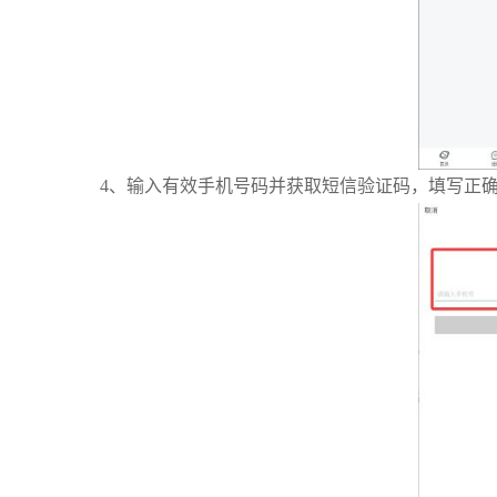
4、输入有效手机号码并获取短信验证码，填写正