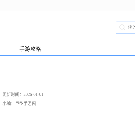
手游攻略
更新时间：
2026-01-01
小编：
巨型手游网