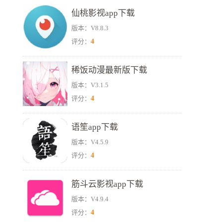
仙桃影视app下载
版本：V8.8.3
4
评分：
稀饭动漫最新版下载
版本：V3.1.5
4
评分：
语笙app下载
版本：V4.5.9
4
评分：
筋斗云影视app下载
版本：V4.9.4
4
评分：