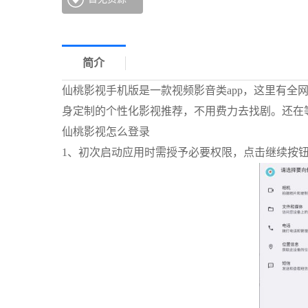
简介
仙桃影视手机版是一款视频影音类app，这里有全
身定制的个性化影视推荐，不用费力去找剧。还在
仙桃影视怎么登录
1、初次启动应用时需授予必要权限，点击继续按