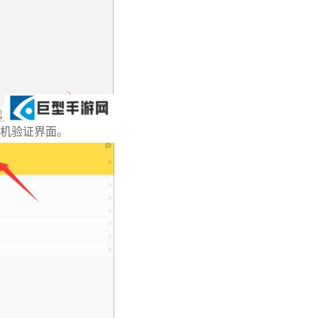
手机验证界面。