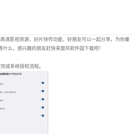
网高清影视资源，好片快传功能，好朋友可以一起分享。为你量
等什么，感兴趣的朋友赶快来旋风软件园下载吧！
钮完成系统授权流程。